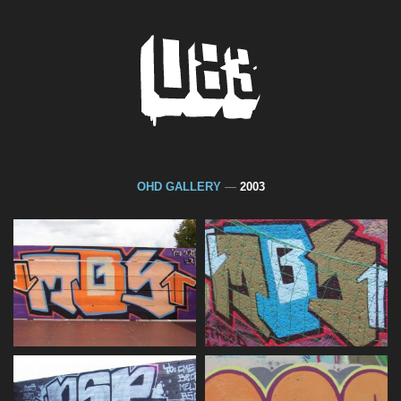
OHD GALLERY
—
2003